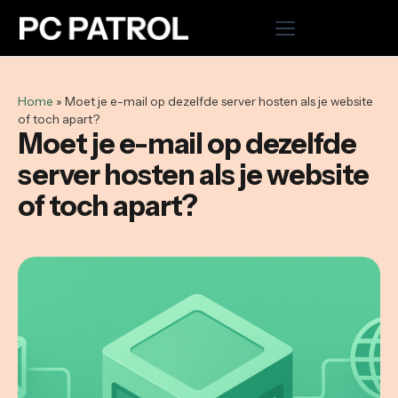
Home
Home
»
Moet je e-mail op dezelfde server hosten als je website
of toch apart?
Hosting
Moet je e-mail op dezelfde
server hosten als je website
Cloud VPS
of toch apart?
Domeinnaam registreren
Microsoft 365
WordPress onderhoud uitbesteden