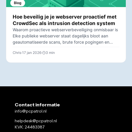
Blog
Hoe beveilig je je webserver proactief met
CrowdSec als intrusion detection system
Waarom proactieve webserverbeveiliging onmisbaar is
Elke publieke webserver staat dagelijks bloot aan
geautomatiseerde scans, brute force pogingen en...
Chris
17 jan 2026
3 min
Contact informatie
info@pcpatrol.nl
helpdesk@pcpatrol.nl
KVK: 24483387