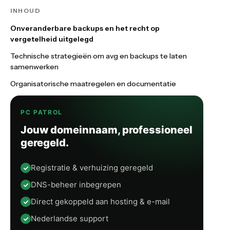
INHOUD
Onveranderbare backups en het recht op
vergetelheid uitgelegd
Technische strategieën om avg en backups te laten
samenwerken
Organisatorische maatregelen en documentatie
PC PATROL
Jouw domeinnaam, professioneel
geregeld.
Registratie & verhuizing geregeld
DNS-beheer inbegrepen
Direct gekoppeld aan hosting & e-mail
Nederlandse support