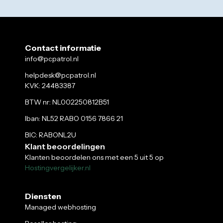
Contact informatie
info@pcpatrol.nl
helpdesk@pcpatrol.nl
KVK: 24483387
BTW nr: NL002250812B51
Iban: NL52 RABO 0156 7866 21
BIC: RABONL2U
Klant beoordelingen
Klanten beoordelen ons met een 5 uit 5 op
Hostingvergelijker.nl
Diensten
Managed webhosting