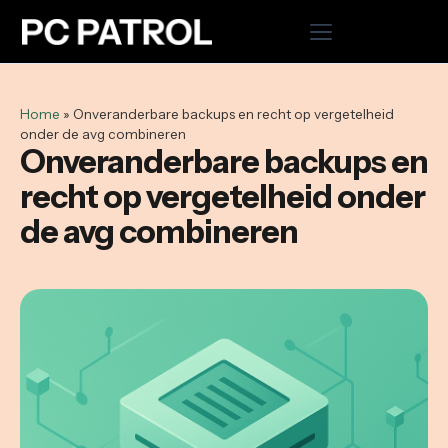
Home
Home
»
Onveranderbare backups en recht op vergetelheid
onder de avg combineren
Hosting
Onveranderbare backups en
recht op vergetelheid onder
Cloud VPS
de avg combineren
Domeinnaam registreren
Microsoft 365
WordPress onderhoud uitbesteden