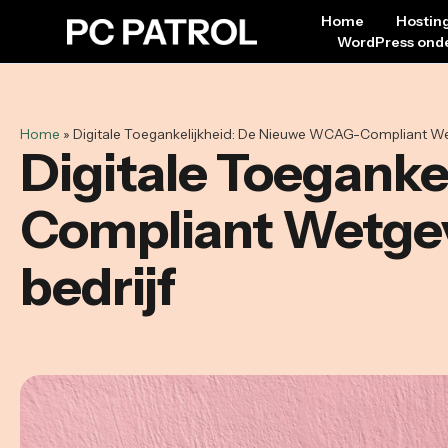
Home
Hostin
WordPress ond
Home
»
Digitale Toegankelijkheid: De Nieuwe WCAG-Compliant Wetg
Digitale Toegank
Compliant Wetgevi
bedrijf