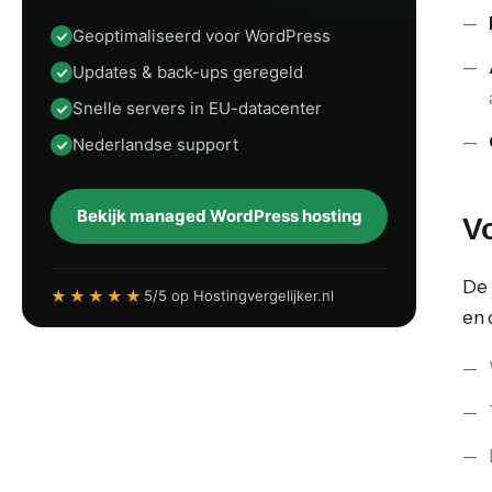
Geoptimaliseerd voor WordPress
Updates & back-ups geregeld
Snelle servers in EU-datacenter
Nederlandse support
Bekijk managed WordPress hosting
V
De
★★★★★
5/5 op Hostingvergelijker.nl
en 