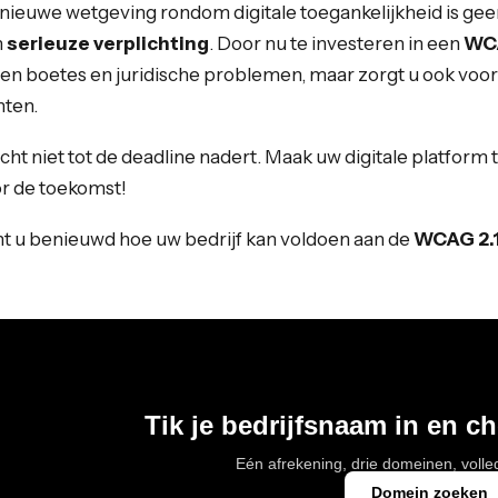
nieuwe wetgeving rondom digitale toegankelijkheid is ge
n
serieuze verplichting
. Door nu te investeren in een
WCA
een boetes en juridische problemen, maar zorgt u ook voor 
nten.
ht niet tot de deadline nadert. Maak uw digitale platform to
r de toekomst!
t u benieuwd hoe uw bedrijf kan voldoen aan de
WCAG 2.
Tik je bedrijfsnaam in en c
Eén afrekening, drie domeinen, voll
Domein zoeken