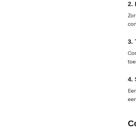
2.
Zor
com
3.
Con
toe
4.
Een
een
C