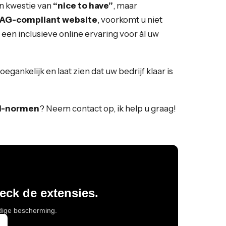
en kwestie van
“nice to have”
, maar
G-compliant website
, voorkomt u niet
een inclusieve online ervaring voor ál uw
egankelijk en laat zien dat uw bedrijf klaar is
1-normen
? Neem contact op, ik help u graag!
heck de extensies.
edige bescherming.