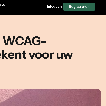
365
Inloggen
Registreren
we WCAG-
ekent voor uw