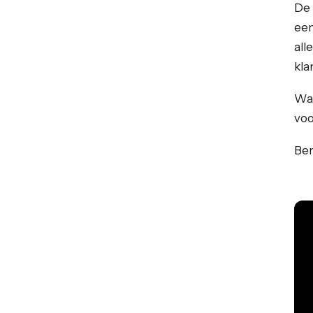
De 
ee
all
kla
Wac
voo
Ben