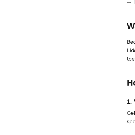
Wa
Bed
Lid
toe
Ho
1.
Geb
spo