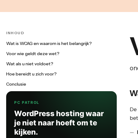
INHOUD
Wat is WCAG en waarom is het belangrijk?
Voor wie geldt deze wet?
Wat als u niet voldoet?
on
Hoe bereidt u zich voor?
Conclusie
W
PC PATROL
De
WordPress hosting waar
bet
je niet naar hoeft om te
kijken.