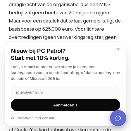
draagkracht van de organisatie, dus een MKB-
bedrijf zal geen boete van 20 miljoen krijgen.
Maar voor een datalek dat te laat gemeld is, ligt de
basisboete op 525.000 euro. Voor lichtere
overtredingen (geen verwerkingsregister, geen
functionaris gegevensbescherming waar dat
verplicht is) zien we in de praktijk boetes tussen
de 10.000 en 100.000 euro voor MKB-bedrijven.
Naast directe boetes is er ook reputatieschade en
kosten voor herstel, juridische bijstand en
eventueel schadevergoeding aan betrokkenen.
Is een gratis cookie-banner plugin
voldoende?
Een gratis plugin als de free versie van Complianz
of CookieYes kan technisch werken, mits je de