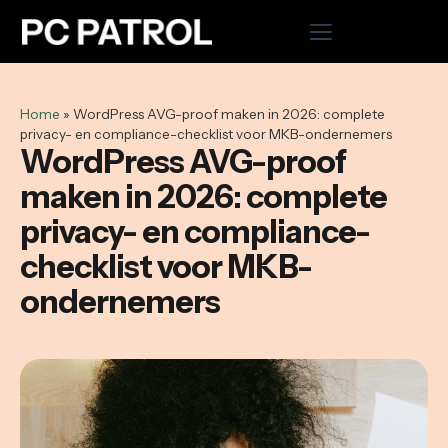
Home
Home
»
WordPress AVG-proof maken in 2026: complete
privacy- en compliance-checklist voor MKB-ondernemers
Hosting
WordPress AVG-proof
maken in 2026: complete
Cloud VPS
privacy- en compliance-
Domeinnaam registreren
checklist voor MKB-
Microsoft 365
ondernemers
WordPress onderhoud uitbesteden