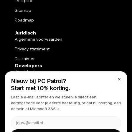
Trustpilot
Sitemap
Roadmap
Juridisch
Algemene voorwaarden
Privacy statement
Disclaimer
Developers
Kennisbank
API
Ondersteuning
Klantenpaneel
Webmail
Status pagina
© 2010 PC Patrol. Alle rechten gereserveerd.