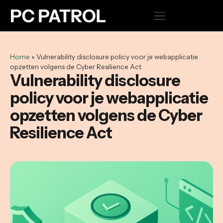
Home
Home
»
Vulnerability disclosure policy voor je webapplicatie
opzetten volgens de Cyber Resilience Act
Hosting
Vulnerability disclosure
policy voor je webapplicatie
Cloud VPS
opzetten volgens de Cyber
Domeinnaam registreren
Resilience Act
Microsoft 365
WordPress onderhoud uitbesteden