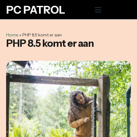
Home
Home
»
PHP 8.5 komt er aan
PHP 8.5 komt er aan
Hosting
Cloud VPS
Domeinnaam registreren
Microsoft 365
WordPress onderhoud uitbesteden