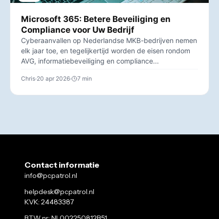
Microsoft 365: Betere Beveiliging en
Compliance voor Uw Bedrijf
Cyberaanvallen op Nederlandse MKB-bedrijven nemen
elk jaar toe, en tegelijkertijd worden de eisen rondom
AVG, informatiebeveiliging en compliance...
Chris
20 apr 2026
7 min
Contact informatie
info@pcpatrol.nl
helpdesk@pcpatrol.nl
KVK: 24483387
BTW nr: NL002250812B51