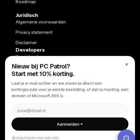
Roadmap
Juridisch
Algemene voorwaarden
Privacy statement
Disclaimer
Developers
Kennisbank
API
Ondersteuning
Klantenpaneel
Webmail
Status pagina
© 2010 PC Patrol. Alle rechten gereserveerd.
Prijzen excl. btw, tenzij anders aangegeven​