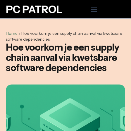
Home
Home
»
Hoe voorkom je een supply chain aanval via kwetsbare
software dependencies
Hosting
Hoe voorkom je een supply
chain aanval via kwetsbare
Cloud VPS
software dependencies
Domeinnaam registreren
Microsoft 365
WordPress onderhoud uitbesteden