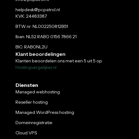
helpdesk@pcpatrol.nl
KVK: 24483387
BTW nr: NL002250812B51
Iban: NL52 RABO 0156 7866 21
BIC: RABONL2U
Klant beoordelingen
Klanten beoordelen ons met een 5 uit 5 op
Hostingvergelijker.nl
Diensten
Managed webhosting
Reseller hosting
Managed WordPress hosting
Domeinregistratie
Cloud VPS