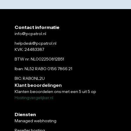
Contact informatie
info@pcpatrol.nl
helpdesk@pcpatrol.nl
KVK: 24483387
BTW nr: NL002250812B51
Iban: NL52 RABO 0156 7866 21
BIC: RABONL2U
Klant beoordelingen
Klanten beoordelen ons met een 5 uit 5 op
Hostingvergelijker.nl
Diensten
Managed webhosting
Reseller hosting