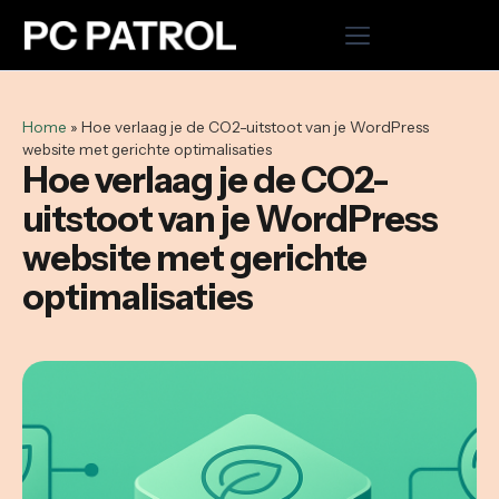
Home
Home
»
Hoe verlaag je de CO2-uitstoot van je WordPress
website met gerichte optimalisaties
Hosting
Hoe verlaag je de CO2-
uitstoot van je WordPress
Cloud VPS
website met gerichte
Domeinnaam registreren
optimalisaties
Microsoft 365
WordPress onderhoud uitbesteden