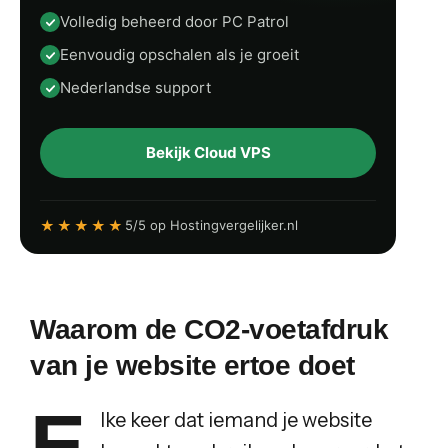
Volledig beheerd door PC Patrol
Eenvoudig opschalen als je groeit
Nederlandse support
Bekijk Cloud VPS
★★★★★
5/5 op Hostingvergelijker.nl
Waarom de CO2-voetafdruk
van je website ertoe doet
E
lke keer dat iemand je website