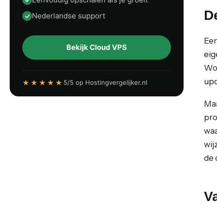
D
Nederlandse support
Een
Bekijk Cloud VPS
eig
Wor
upd
★★★★★
5/5 op Hostingvergelijker.nl
Maa
pro
waa
wij
de 
Va