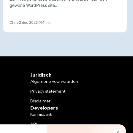
gewone WordPress site....
Chris
2 dec 2025
4 min
Juridisch
Algemene voorwaarden
Privacy statement
Disclaimer
Developers
Kennisbank
API
Ondersteuning