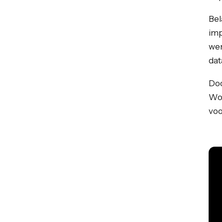
Bel
imp
wer
dat
Doo
Wor
voo