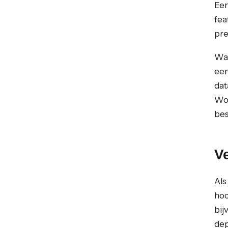
Een
fea
pre
Wan
een
dat
Wor
bes
Ve
Als
hoo
bij
dep