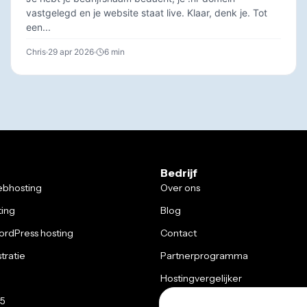
vastgelegd en je website staat live. Klaar, denk je. Tot
een...
Chris
29 apr 2026
6 min
Bedrijf
bhosting
Over ons
ting
Blog
rdPress hosting
Contact
tratie
Partnerprogramma
Hostingvergelijker
65
Trustpilot