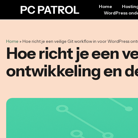
Home
Hostin
WordPress ond
Home
»
Hoe richt je een veilige Git workflow in voor WordPress on
Hoe richt je een v
ontwikkeling en 