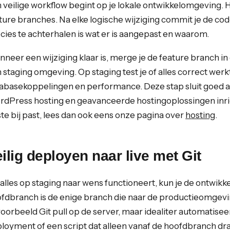
 veilige workflow begint op je lokale ontwikkelomgeving. Hi
ture branches. Na elke logische wijziging commit je de code
cies te achterhalen is wat er is aangepast en waarom.
neer een wijziging klaar is, merge je de feature branch i
 staging omgeving. Op staging test je of alles correct wer
abasekoppelingen en performance. Deze stap sluit goed 
dPress hosting en geavanceerde hostingoplossingen inric
te bij past, lees dan ook eens onze pagina over
hosting
.
ilig deployen naar live met Git
 alles op staging naar wens functioneert, kun je de ontwi
fdbranch is de enige branch die naar de productieomgevi
voorbeeld Git pull op de server, maar idealiter automatise
loyment of een script dat alleen vanaf de hoofdbranch dra