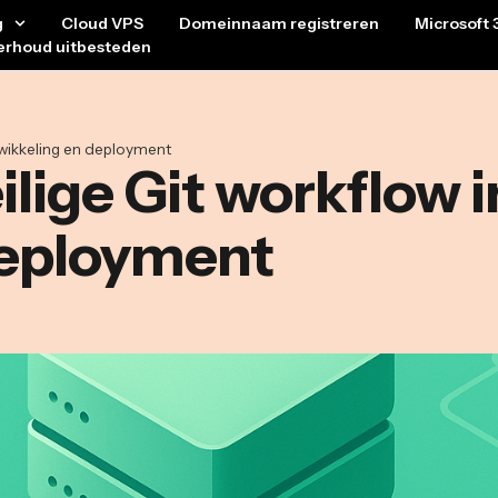
g
Cloud VPS
Domeinnaam registreren
Microsoft 
erhoud uitbesteden
twikkeling en deployment
eilige Git workflow
deployment