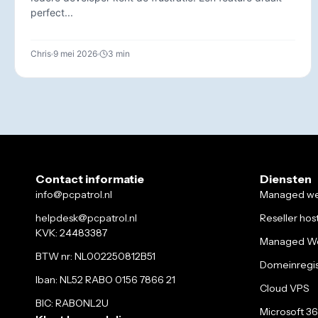
perfect...
Chris
9 mei 2026
3 min
Contact informatie
Diensten
info@pcpatrol.nl
Managed we
helpdesk@pcpatrol.nl
Reseller hos
KVK: 24483387
Managed Wo
BTW nr: NL002250812B51
Domeinregis
Iban: NL52 RABO 0156 7866 21
Cloud VPS
BIC: RABONL2U
Microsoft 3