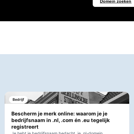
Domein zoeken
Bedrijf
Bescherm je merk online: waarom je je
bedrijfsnaam in .nl, .com én .eu tegelijk
registreert
Je hebt je bedrijfsnaam bedacht, je .nl-domein