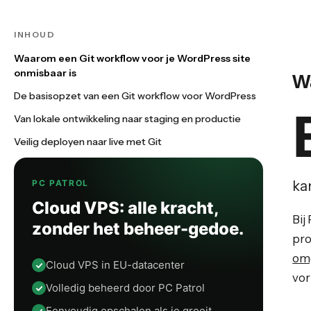
INHOUD
Waarom een Git workflow voor je WordPress site
onmisbaar is
W
De basisopzet van een Git workflow voor WordPress
Van lokale ontwikkeling naar staging en productie
Veilig deployen naar live met Git
PC PATROL
ka
Cloud VPS: alle kracht,
Bij
zonder het beheer-gedoe.
pro
omg
Cloud VPS in EU-datacenter
vor
Volledig beheerd door PC Patrol
Eenvoudig opschalen als je groeit