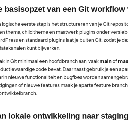
e basisopzet van een Git workflow
 logische eerste stap is het structureren van je Git reposito
en thema, child theme en maatwerk plugins onder versie
dPress en standaard plugins laat je buiten Git, zodat je d
atekanalen kunt bijwerken.
k in Git minimaal een hoofdbranch aan, vaak
main
of
mas
ductiewaardige code bevat. Daarnaast gebruik je een apa
rin nieuwe functionaliteit en bugfixes worden samengebra
zigingen of nieuwe features maak je aparte feature branc
ontwikkelbranch.
n lokale ontwikkeling naar stagin