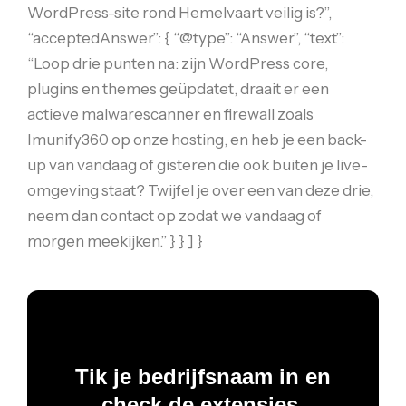
WordPress-site rond Hemelvaart veilig is?”,
“acceptedAnswer”: { “@type”: “Answer”, “text”:
“Loop drie punten na: zijn WordPress core,
plugins en themes geüpdatet, draait er een
actieve malwarescanner en firewall zoals
Imunify360 op onze hosting, en heb je een back-
up van vandaag of gisteren die ook buiten je live-
omgeving staat? Twijfel je over een van deze drie,
neem dan contact op zodat we vandaag of
morgen meekijken.” } } ] }
Tik je bedrijfsnaam in en
check de extensies.