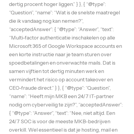
dertig procent hoger liggen.” } }, { “@type”:
“Question”, “name”: “Wat is de snelste maatregel
die ik vandaag nog kan nemen?”,
“acceptedAnswer”: { “@type”: “Answer”, “text”:
“Multi-factor authenticatie inschakelen op alle
Microsoft 365 of Google Workspace accounts en
een korte instructie naar je team sturen over
spoedbetalingen en onverwachte mails. Dat is
samen vijftien tot dertig minuten werk en
vermindert het risico op account takeover en
CEO-fraude direct.” } }, { “@type”: “Question”,
“name”: “Heeft mijn MKB een 24/7 IT-partner
nodig om cyberveilig te zijn?”, “acceptedAnswer”:
{ “@type”: “Answer”, “text”: “Nee, niet altijd. Een
24/7 SOC is voor de meeste MKB-bedrijven
overkill. Wel essentieel is dat je hosting, mail en