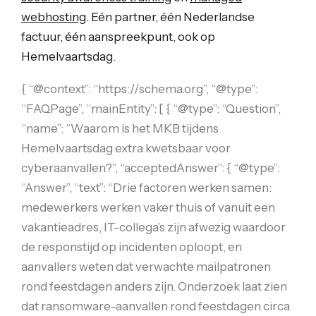
webhosting
. Eén partner, één Nederlandse
factuur, één aanspreekpunt, ook op
Hemelvaartsdag.
{ “@context”: “https://schema.org”, “@type”:
“FAQPage”, “mainEntity”: [ { “@type”: “Question”,
“name”: “Waarom is het MKB tijdens
Hemelvaartsdag extra kwetsbaar voor
cyberaanvallen?”, “acceptedAnswer”: { “@type”:
“Answer”, “text”: “Drie factoren werken samen:
medewerkers werken vaker thuis of vanuit een
vakantieadres, IT-collega’s zijn afwezig waardoor
de responstijd op incidenten oploopt, en
aanvallers weten dat verwachte mailpatronen
rond feestdagen anders zijn. Onderzoek laat zien
dat ransomware-aanvallen rond feestdagen circa