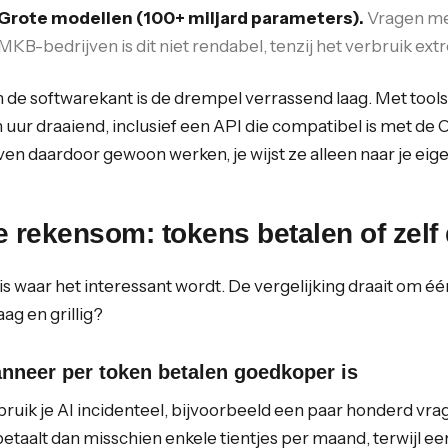
Grote modellen (100+ miljard parameters).
Vragen me
MKB-bedrijven is dit niet rendabel, tenzij het verbruik ext
 de softwarekant is de drempel verrassend laag. Met tool
 uur draaiend, inclusief een API die compatibel is met de
jven daardoor gewoon werken, je wijst ze alleen naar je eige
 rekensom: tokens betalen of zelf
 is waar het interessant wordt. De vergelijking draait om éé
laag en grillig?
nneer per token betalen goedkoper is
ruik je AI incidenteel, bijvoorbeeld een paar honderd vrage
betaalt dan misschien enkele tientjes per maand, terwijl 