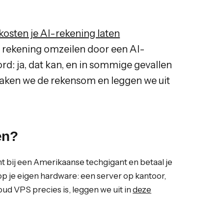
osten je AI-rekening laten
ie rekening omzeilen door een AI-
d: ja, dat kan, en in sommige gevallen
el maken we de rekensom en leggen we uit
en?
ht bij een Amerikaanse techgigant en betaal je
 op je eigen hardware: een server op kantoor,
d VPS precies is, leggen we uit in
deze