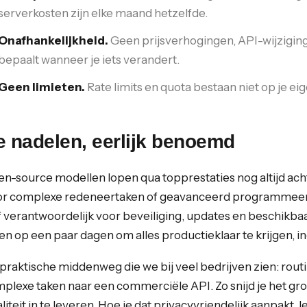
serverkosten zijn elke maand hetzelfde.
Onafhankelijkheid.
Geen prijsverhogingen, API-wijziginge
bepaalt wanneer je iets verandert.
Geen limieten.
Rate limits en quota bestaan niet op je eig
e nadelen, eerlijk benoemd
n-source modellen lopen qua topprestaties nog altijd ac
r complexe redeneertaken of geavanceerd programmeerwe
f verantwoordelijk voor beveiliging, updates en beschikbaarh
en op een paar dagen om alles productieklaar te krijgen, in
praktische middenweg die we bij veel bedrijven zien: rout
plexe taken naar een commerciële API. Zo snijd je het gr
liteit in te leveren. Hoe je dat privacyvriendelijk aanpakt, le