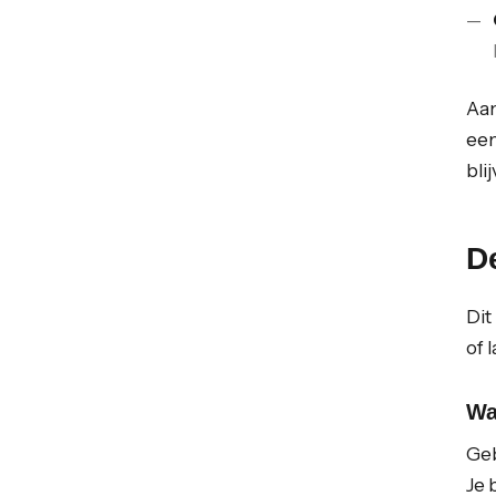
Aan
een
bli
De
Dit
of 
Wa
Geb
Je 