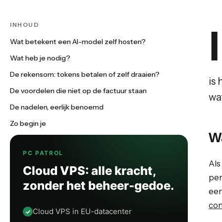
INHOUD
I
Wat betekent een AI-model zelf hosten?
Wat heb je nodig?
De rekensom: tokens betalen of zelf draaien?
is 
De voordelen die niet op de factuur staan
wa
De nadelen, eerlijk benoemd
Zo begin je
W
PC PATROL
Als
Cloud VPS: alle kracht,
per
zonder het beheer-gedoe.
ee
com
Cloud VPS in EU-datacenter