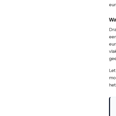
eur
Wa
Dra
een
eur
vla
gee
Let
mon
het