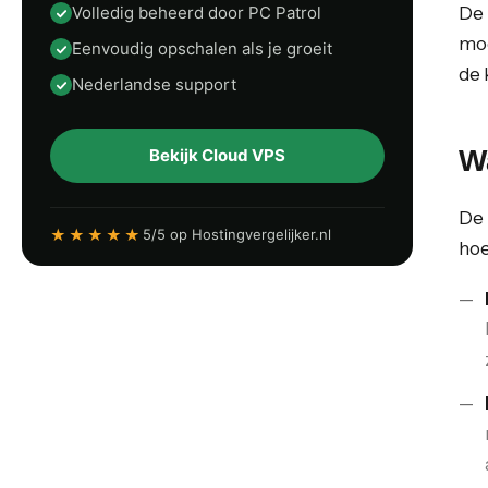
Volledig beheerd door PC Patrol
De 
mod
Eenvoudig opschalen als je groeit
de 
Nederlandse support
W
Bekijk Cloud VPS
De 
★★★★★
5/5 op Hostingvergelijker.nl
hoe