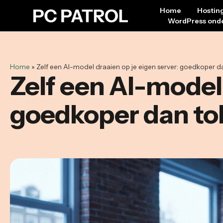
Home
Hostin
WordPress ond
Home
»
Zelf een AI-model draaien op je eigen server: goedkoper d
Zelf een AI-model 
goedkoper dan to