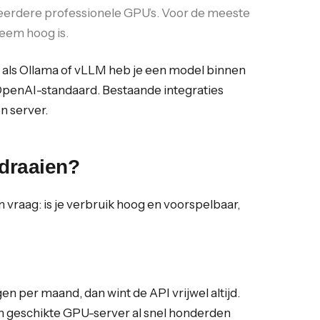
erdere professionele GPU’s. Voor de meeste
reem hoog is.
s als Ollama of vLLM heb je een model binnen
 OpenAI-standaard. Bestaande integraties
n server.
 draaien?
n vraag: is je verbruik hoog en voorspelbaar,
n per maand, dan wint de API vrijwel altijd.
een geschikte GPU-server al snel honderden