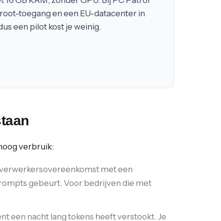
t 16 GB RAM, zonder GPU. Bij PC Patrol
root-toegang en een EU-datacenter in
s een pilot kost je weinig.
staan
 hoog verbruik:
een verwerkersovereenkomst met een
 prompts gebeurt. Voor bedrijven die met
 een nacht lang tokens heeft verstookt. Je