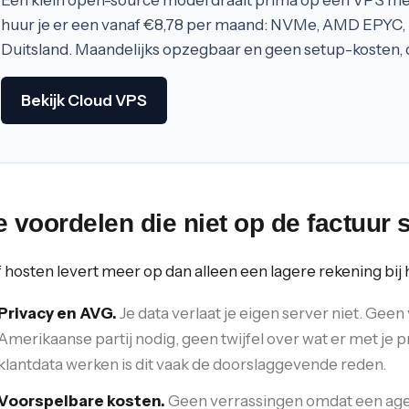
Een klein open-source model draait prima op een VPS me
huur je er een vanaf €8,78 per maand: NVMe, AMD EPYC, 
Duitsland. Maandelijks opzegbaar en geen setup-kosten, du
Bekijk Cloud VPS
 voordelen die niet op de factuur 
f hosten levert meer op dan alleen een lagere rekening bij
Privacy en AVG.
Je data verlaat je eigen server niet. G
Amerikaanse partij nodig, geen twijfel over wat er met je
klantdata werken is dit vaak de doorslaggevende reden.
Voorspelbare kosten.
Geen verrassingen omdat een agent