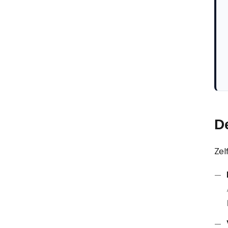
De
Zel