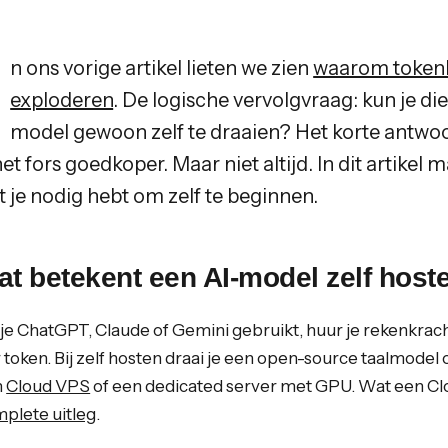
n ons vorige artikel lieten we zien
waarom tokenk
exploderen
. De logische vervolgvraag: kun je d
model gewoon zelf te draaien? Het korte antwoor
het fors goedkoper. Maar niet altijd. In dit artik
t je nodig hebt om zelf te beginnen.
at betekent een AI-model zelf host
 je ChatGPT, Claude of Gemini gebruikt, huur je rekenkrac
 token. Bij zelf hosten draai je een open-source taalmodel
n
Cloud VPS
of een dedicated server met GPU. Wat een Clou
plete uitleg
.