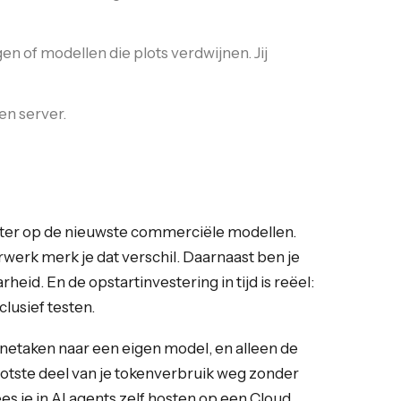
n of modellen die plots verdwijnen. Jij
en server.
hter op de nieuwste commerciële modellen.
rk merk je dat verschil. Daarnaast ben je
eid. En de opstartinvestering in tijd is reëel:
clusief testen.
inetaken naar een eigen model, en alleen de
ootste deel van je tokenverbruik weg zonder
es je in
AI agents zelf hosten op een Cloud