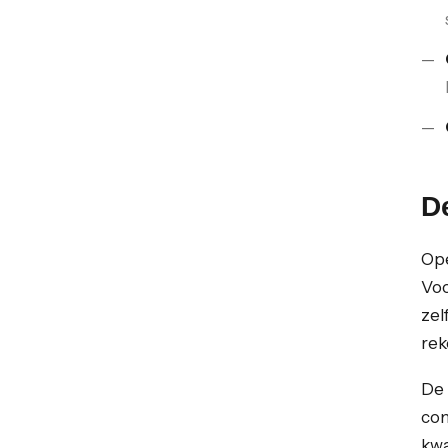
D
Ope
Voo
zel
rek
De 
com
kwa