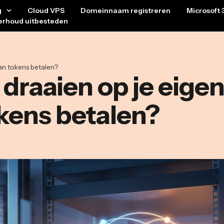
g
Cloud VPS
Domeinnaam registreren
Microsoft 
erhoud uitbesteden
an tokens betalen?
draaien op je eigen
kens betalen?