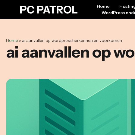
Home
Hostin
WordPress ond
Home
»
ai aanvallen op wordpress herkennen en voorkomen
ai aanvallen op 