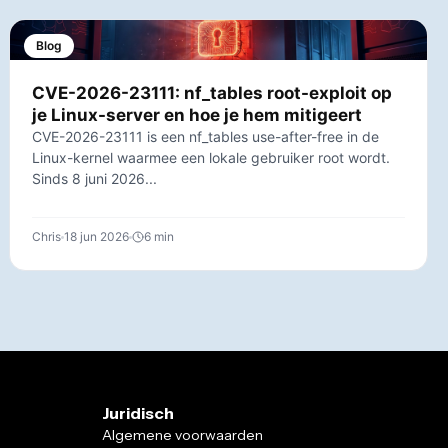
Blog
CVE-2026-23111: nf_tables root-exploit op
je Linux-server en hoe je hem mitigeert
CVE-2026-23111 is een nf_tables use-after-free in de
Linux-kernel waarmee een lokale gebruiker root wordt.
Sinds 8 juni 2026...
Chris
18 jun 2026
6 min
Juridisch
Algemene voorwaarden