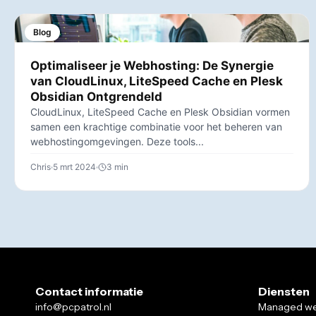
Blog
Optimaliseer je Webhosting: De Synergie
van CloudLinux, LiteSpeed Cache en Plesk
Obsidian Ontgrendeld
CloudLinux, LiteSpeed Cache en Plesk Obsidian vormen
samen een krachtige combinatie voor het beheren van
webhostingomgevingen. Deze tools...
Chris
5 mrt 2024
3 min
Contact informatie
Diensten
info@pcpatrol.nl
Managed we