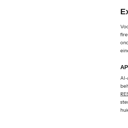
Ex
Voo
fir
ond
ein
AP
AI-
beh
RES
ste
hui