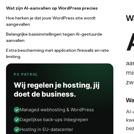
Wat zijn AI-aanvallen op WordPress precies
W
Hoe herken je dat jouw WordPress site wordt
aangevallen
Belangrijke basisinstellingen tegen AI-gestuurde
aanvallen
Extra bescherming met application firewalls en rate
limiting
aa
mi
PC PATROL
zw
Wij regelen je hosting, jij
doet de business.
Wa
Managed webhosting & WordPress
AI-
Dagelijkse back-ups inbegrepen
kwe
bez
Hosting in EU-datacenter