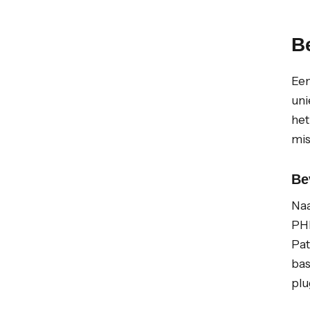
Be
Een
uni
het
mis
Be
Naa
PHP
Pat
bas
plu