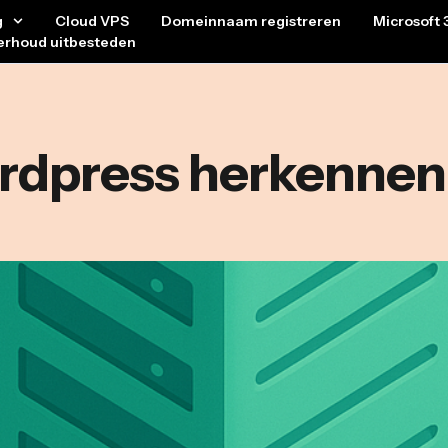
g
Cloud VPS
Domeinnaam registreren
Microsoft 
erhoud uitbesteden
wordpress herkenne