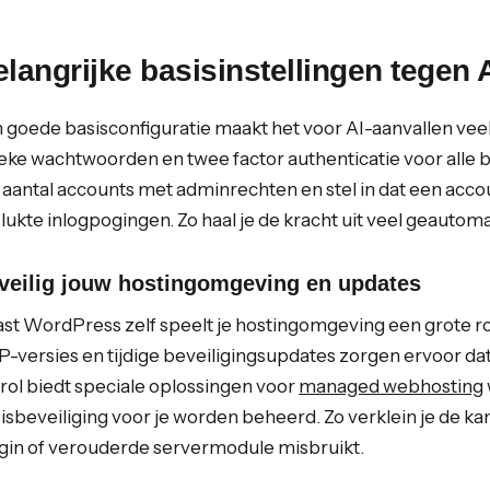
langrijke basisinstellingen tegen 
 goede basisconfiguratie maakt het voor AI-aanvallen veel 
eke wachtwoorden en twee factor authenticatie voor alle
 aantal accounts met adminrechten en stel in dat een acco
lukte inlogpogingen. Zo haal je de kracht uit veel geautom
veilig jouw hostingomgeving en updates
st WordPress zelf speelt je hostingomgeving een grote rol.
-versies en tijdige beveiligingsupdates zorgen ervoor da
rol biedt speciale oplossingen voor
managed webhosting
isbeveiliging voor je worden beheerd. Zo verklein je de k
gin of verouderde servermodule misbruikt.