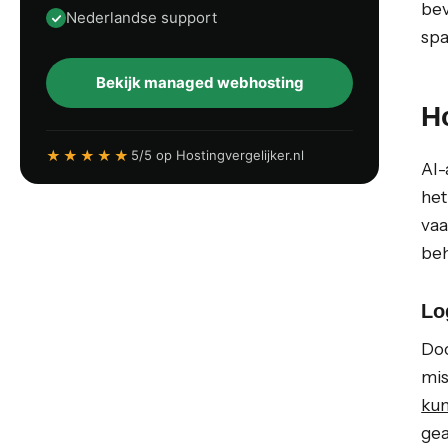
bev
Nederlandse support
spa
Bekijk managed webhosting
H
★★★★★
5/5 op Hostingvergelijker.nl
AI-
het
vaa
beh
Lo
Doo
mis
kun
gea