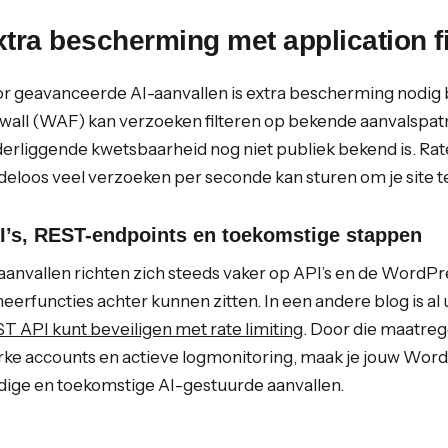
tra bescherming met application fi
r geavanceerde AI-aanvallen is extra bescherming nodig 
ewall (WAF) kan verzoeken filteren op bekende aanvalspatr
erliggende kwetsbaarheid nog niet publiek bekend is. Rate 
deloos veel verzoeken per seconde kan sturen om je site t
I’s, REST-endpoints en toekomstige stappen
aanvallen richten zich steeds vaker op API’s en de WordP
eerfuncties achter kunnen zitten. In een andere blog is al
T API kunt beveiligen met rate limiting
. Door die maatre
rke accounts en actieve logmonitoring, maak je jouw Wor
dige en toekomstige AI-gestuurde aanvallen.