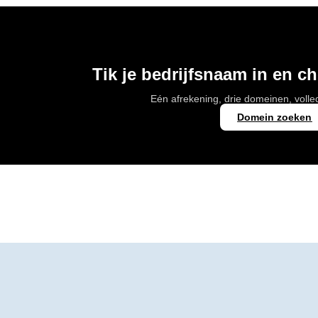
Tik je bedrijfsnaam in en c
Eén afrekening, drie domeinen, voll
Domein zoeken