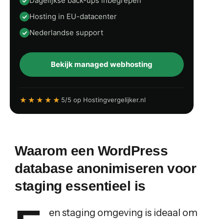
Dagelijkse back-ups inbegrepen
Hosting in EU-datacenter
Nederlandse support
Bekijk managed webhosting
★★★★★
5/5 op Hostingvergelijker.nl
Waarom een WordPress
database anonimiseren voor
staging essentieel is
en staging omgeving is ideaal om