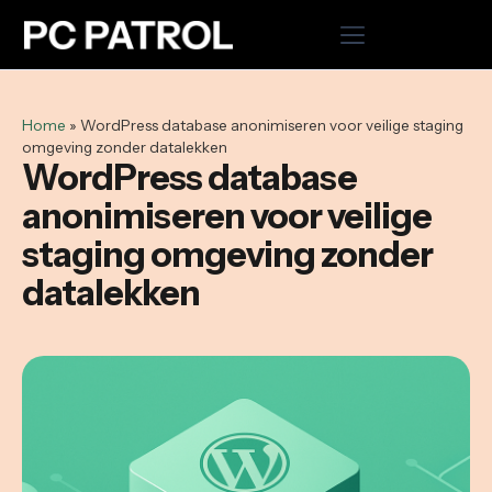
Home
Home
»
WordPress database anonimiseren voor veilige staging
omgeving zonder datalekken
Hosting
WordPress database
anonimiseren voor veilige
Cloud VPS
staging omgeving zonder
Domeinnaam registreren
datalekken
Microsoft 365
WordPress onderhoud uitbesteden