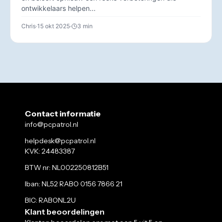
ontwikkelaars helpen...
Chris
15 okt 2025
3 min
Contact informatie
info@pcpatrol.nl
helpdesk@pcpatrol.nl
KVK: 24483387
BTW nr: NL002250812B51
Iban: NL52 RABO 0156 7866 21
BIC: RABONL2U
Klant beoordelingen